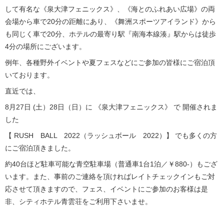
して有名な《泉大津フェニックス》、《海とのふれあい広場》の両
会場から車で20分の距離にあり、《舞洲スポーツアイランド》から
も同じく車で20分、ホテルの最寄り駅『南海本線湊』駅からは徒歩
4分の場所にございます。
例年、各種野外イベントや夏フェスなどにご参加の皆様にご宿泊頂
いております。
直近では、
8月27日 (土）28日（日）に 《泉大津フェニックス》 で 開催されま
した
【 RUSH BALL 2022（ラッシュボール 2022）】 でも多くの方
にご宿泊頂きました。
約40台ほど駐車可能な青空駐車場（普通車1台1泊／￥880‐）もござ
います。また、事前のご連絡を頂ければレイトチェックインもご対
応させて頂きますので、フェス、イベントにご参加のお客様は是
非、シティホテル青雲荘をご利用下さいませ。