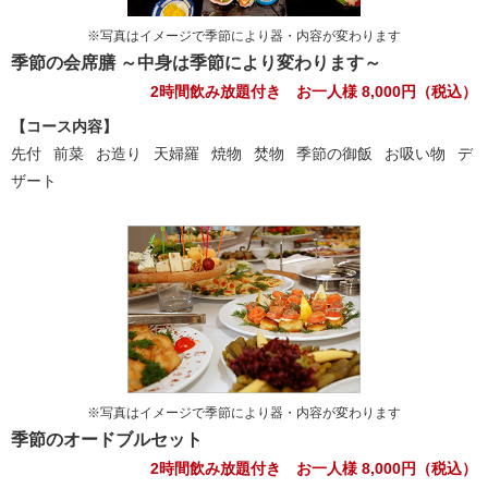
※写真はイメージで季節により器・内容が変わります
季節の会席膳 ～中身は季節により変わります～
2時間飲み放題付き お一人様
8,000
円（税込）
【コース内容】
先付
前菜
お造り
天婦羅
焼物
焚物
季節の御飯
お吸い物
デ
ザート
※写真はイメージで季節により器・内容が変わります
季節のオードブルセット
2時間飲み放題付き お一人様
8,000
円（税込）